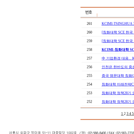
261
KCIMI-TSINGH
260
[칭화대학 SCE 한국
259
[칭화대학 SCE 한국 원
258
KCIMI-칭화대학 
257
中 기업환경 대응... K
256
인천은 한반도의 중
255
중국 명문대학 칭화대학
254
칭화대학 미래전략C
253
칭화대학 정책28기 
252
칭화대학 정책28기 
1
2
3
4