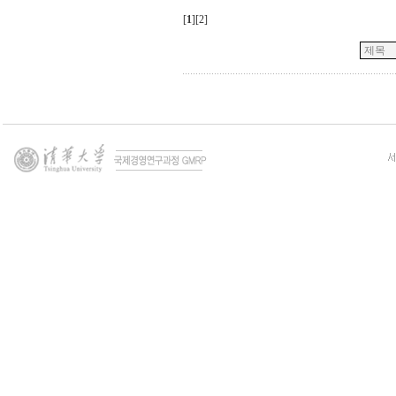
[
1
][
2
]