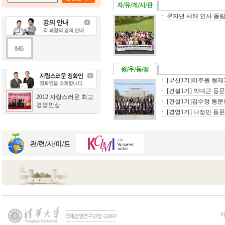
무자년 새해 인사 올
.
[부산1기]이주원 형제
[건설1기] 박대근 동문
2012 자랑스러운 최고
[건설1기]김수정 동문님
경영인상
[경영1기] 나정민 동문