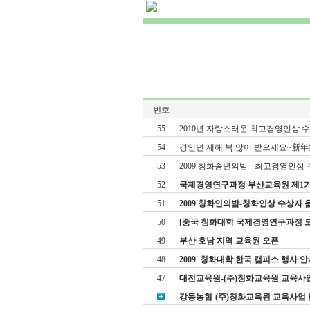
.
번호
55
2010년 자랑스러운 최고경영인상 
54
경인년 새해 복 많이 받으세요~新
53
2009 칭화송년의밤 - 최고경영인상 수상
52
국제경영연구과정 부산교육원 제1기 오리
51
2009'칭화인의밤-칭화인상 수상자 음악회
50
[중국 칭화대학 국제경영연구과정 모
49
부산 호남 지역 교육원 오픈
48
2009' 칭화대학 한국 캠퍼스 행사 안
47
대전교육원-(주)칭화교육원 교육사업 협약
강동농협-(주)칭화교육원 교육사업 협약[