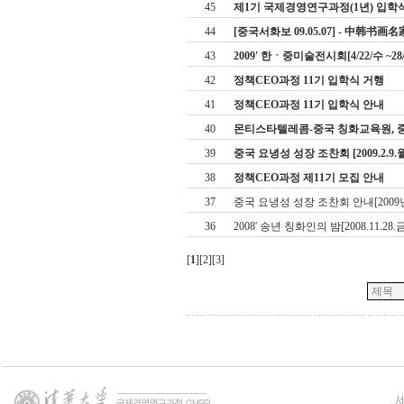
45
제1기 국제경영연구과정(1년) 입학
44
[중국서화보 09.05.07] - 中韩
43
2009' 한ㆍ중미술전시회[4/22/수 ~28
42
정책CEO과정 11기 입학식 거행
41
정책CEO과정 11기 입학식 안내
40
몬티스타텔레콤­-중국 칭화교육원, 
39
중국 요녕성 성장 조찬회 [2009.2.9.월
38
정책CEO과정 제11기 모집 안내
37
중국 요녕성 성장 조찬회 안내[2009년
36
2008' 송년 칭화인의 밤[2008.11.28.
[
1
][
2
][
3
]