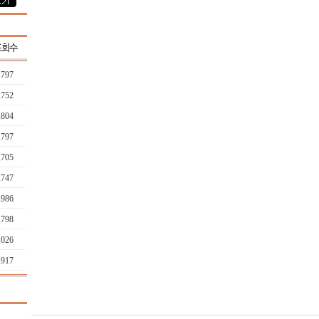
,797
,752
,804
,797
,705
,747
,986
,798
,026
,917