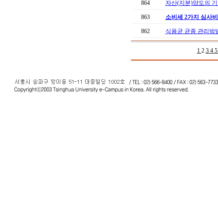
864
자산(지분)양도의 기
863
소비세 2가지 심사비준
862
식용균 균종 관리방
1
2
3
4