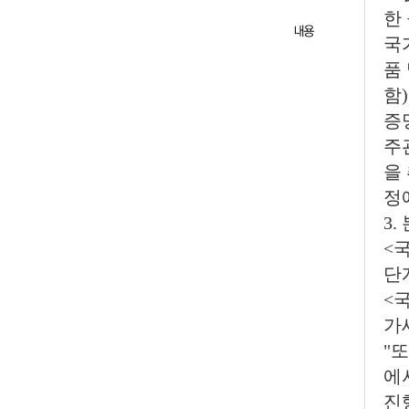
한
국
품
함
증
주
을
정
3
<
단계
<
가
"
에
진