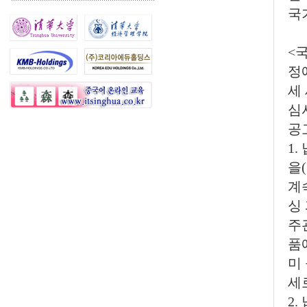
국
<
정에
세
심
공
1
을
계
싱
주
품
미
세
2