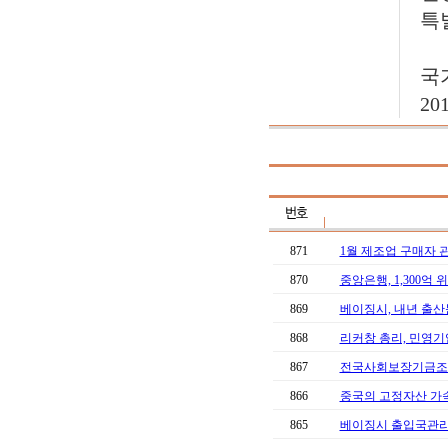
특
국
20
871
1월 제조업 구매자 
870
중앙은행, 1,300억 
869
베이징시, 내년 출산
868
리커창 총리, 민영기업
867
전국사회보장기금조례
866
중국의 고정자산 가
865
베이징시 출입국관리국