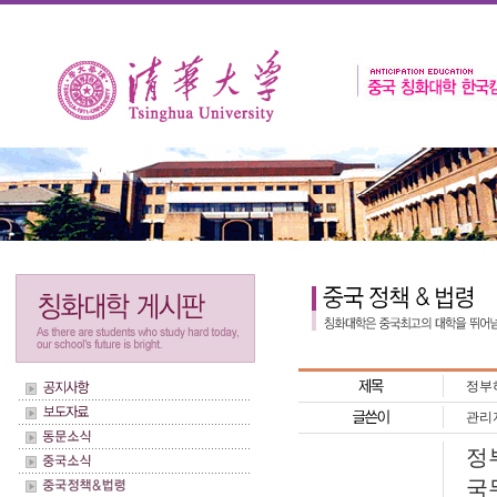
정부허
관리
정
국