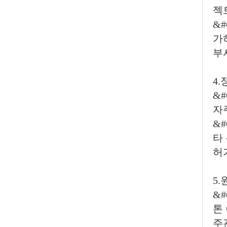
젝
&
가
부
4
&
자
&
타
허
5
&#
톤
주