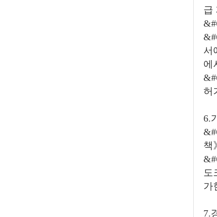
급
&
&
서
에
&
허
6
&
책
&
도
가
7