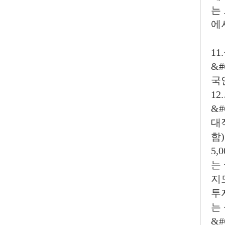
는
에
11
&#
국
1
&
대
함
5
는
지
투
는
&