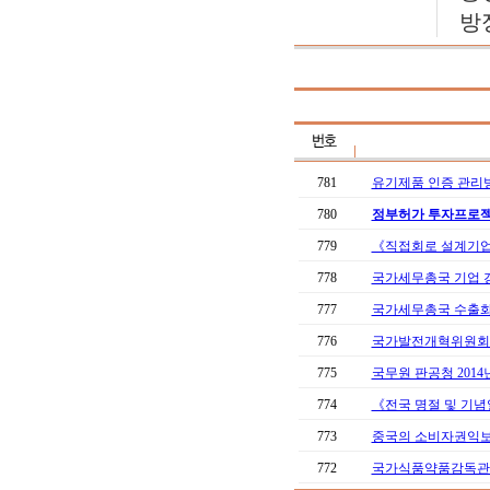
방
781
유기제품 인증 관리
780
정부허가 투자프로젝트 
779
《직접회로 설계기업
778
국가세무총국 기업 갱
777
국가세무총국 수출화물
776
국가발전개혁위원회 《
775
국무원 판공청 201
774
《전국 명절 및 기념
773
중국의 소비자권익보호
772
국가식품약품감독관