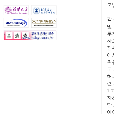
국발
각
및
투
하
정
에
위
고
허
련
1
자
당
아