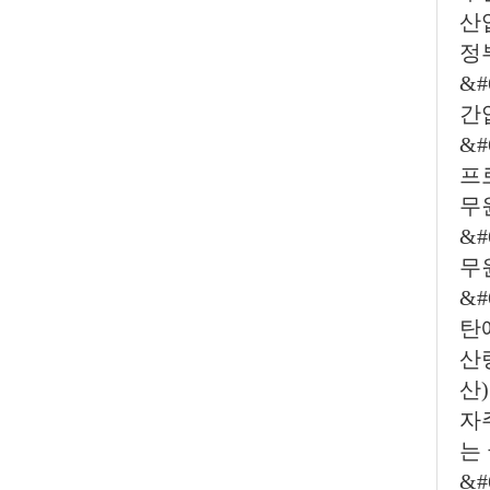
산
정
&#
간
&
프
무
&
무
&#
탄
산량
산
자
는
&