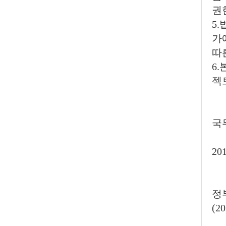
권
5
가
따
6
젝
국
20
정
(2