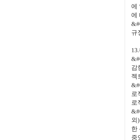
에
에
&
규
1
&
감
젝
&
로
로
&
외
한
중