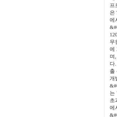
프
은 
에
&
1
무
에
며
다
출
개
&
는
초
에
&