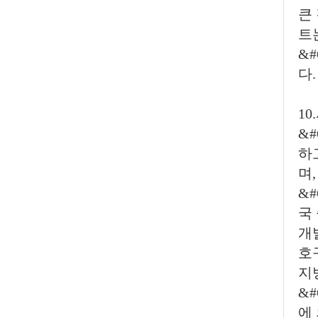
큰
트
&
다.
1
&
하
며
&#
국
개
호
지
&
에