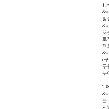
1
&
방
&
또
로
젝
&
(
무
부
2
&
는
지