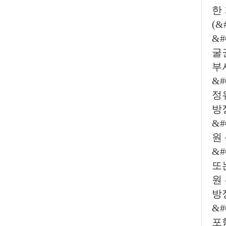
한
(&
&
굴
부서
&#
정
방
&#
원
&
또
원
방
&
포