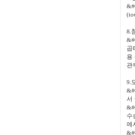
&#
(
8
&#
곱
용
관
9
&
서
&#
수
에
&#