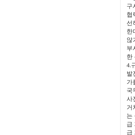
구
협
선
한
않
부
한
4
발
가
국
사
거
는
급
급