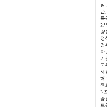
설
관
목
2
량
정
업
자
기
국
해
해
젝
3
증
트