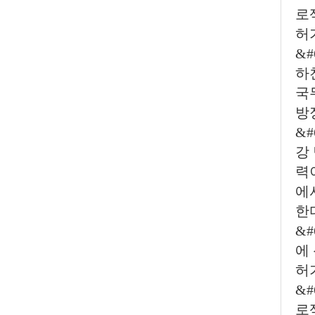
로
허
&#
하
국
방
&#
강
력
에
한
&
에
허
&#
로