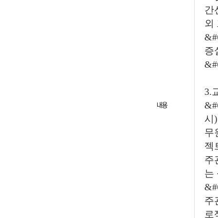
간
외
&
증
&
3
&#
시
무
젝
주
는
&
주
로