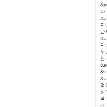
&
다.
&
지
관
&
지
무
는
&
&
&#
걸
상의
젝
개