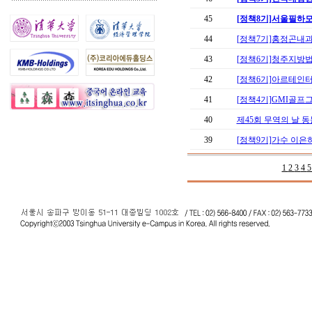
45
[정책8기]서울필하모
44
[정책7기]홍정곤내과
43
[정책6기]청주지방법
42
[정책6기]아르테인터
41
[정책4기]GMI골프
40
제45회 무역의 날 동문
39
[정책9기]가수 이은하동
1
2
3
4