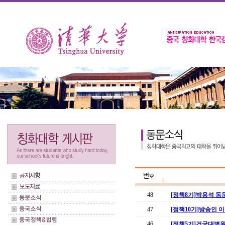
48
[정책8기]박용석 동
47
[정책10기]방송인 이
46
[정책5기]건국대병원장